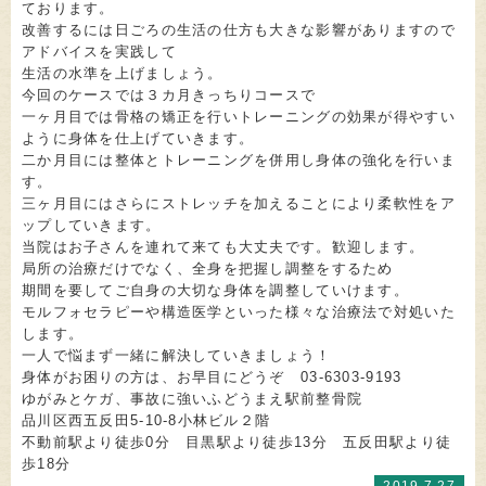
ております。
改善するには日ごろの生活の仕方も大きな影響がありますので
アドバイスを実践して
生活の水準を上げましょう。
今回のケースでは３カ月きっちりコースで
一ヶ月目では骨格の矯正を行いトレーニングの効果が得やすい
ように身体を仕上げていきます。
二か月目には整体とトレーニングを併用し身体の強化を行いま
す。
三ヶ月目にはさらにストレッチを加えることにより柔軟性をア
ップしていきます。
当院はお子さんを連れて来ても大丈夫です。歓迎します。
局所の治療だけでなく、全身を把握し調整をするため
期間を要してご自身の大切な身体を調整していけます。
モルフォセラピーや構造医学といった様々な治療法で対処いた
します。
一人で悩まず一緒に解決していきましょう！
身体がお困りの方は、お早目にどうぞ 03-6303-9193
ゆがみとケガ、事故に強いふどうまえ駅前整骨院
品川区西五反田5-10-8小林ビル２階
不動前駅より徒歩0分 目黒駅より徒歩13分 五反田駅より徒
歩18分