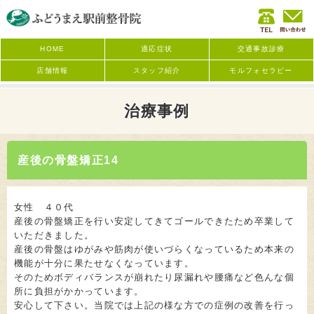
HOME
適応症状
交通事故診療
店舗情報
スタッフ紹介
モルフォセラピー
治療事例
産後の骨盤矯正14
女性 ４０代
産後の骨盤矯正を行い安定してきてゴールできたため卒業して
いただきました。
産後の骨盤はゆがみや筋肉が使いづらくなっているため本来の
機能が十分に果たせなくなっています。
そのためボディバランスが崩れたり尿漏れや腰痛など色んな個
所に負担がかかっています。
安心して下さい。当院では上記の様な方での症例の改善を行っ