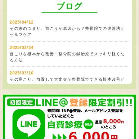
ブログ
2025/11/29
ラグビーをしていて首を痛めた方を施術しました
2025/04/12
2025/11/21
その喉のつまり、首こりが原因かも？整骨院での改善法と
首を痛めた方を施術しました
セルフケア
2025/11/14
2025/03/24
交通事故で肩と腰を痛めた方を施術しました
首こりを根本から改善！整骨院の鍼治療でスッキリ軽くな
る方法
2025/11/06
交通事故で首を痛めた方を施術しました
2025/03/16
その肩こり、放置して大丈夫？整骨院でできる根本改善と
2025/10/31
セルフケア
軽度の側弯症に悩んでいる方を施術しました
2025/03/12
2025/10/24
目の疲れと肩こりの関係とは？整骨院でのケアとセルフ対
筋トレで腰を痛めた方を施術しました
策
2025/10/17
2025/03/08
柔術で肘を痛めてしまった方を施術しました
肩こりと背中の痛みをスッキリ解消！整骨院でのケアと自
宅でできる対策