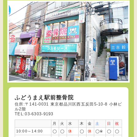
転倒し手首を痛めた方を施術しました
2023/11/10
背中の痛みで悩んでいる方を施術しました
2023/11/06
頭痛で悩んでいる方を施術しました
2023/11/02
野球でボールを投げすぎて肩を痛めた方を施術しました
2023/10/29
右肩を痛めた方を施術しました
2023/10/25
踵に痛みがある子の施術をしました
ふどうまえ駅前整骨院
住所:〒141-0031 東京都品川区西五反田5-10-8 小林ビ
ル2階
2023/10/21
TEL:03-6303-9193
交通事故で身体を痛めてた方を施術しました
月
火
水
木
金
土
日
祝
2023/10/17
10:00～14:00
◯
◯
休
◯
休
◯※
◯
◯
身体の歪みが気になる方を施術しました