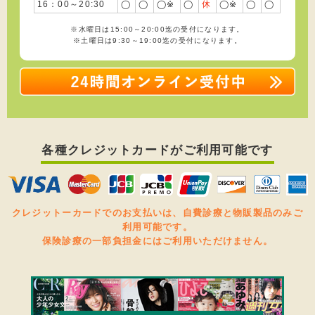
16：00～20:30
◯
◯
◯※
◯
休
◯※
◯
◯
2023/10/14
※水曜日は15:00～20:00迄の受付になります。
足首を痛めた方を施術しました
※土曜日は9:30～19:00迄の受付になります。
2023/10/08
足の外側の痛みで悩んでいる方を施術しました
2023/10/04
腰を痛めた方を施術しました
各種クレジットカードがご利用可能です
2023/09/30
交通事故に遭い肩を痛めた方を施術しました
2023/09/23
交通事故の影響で肩に痛みがある方を施術しました
クレジットーカードでのお支払いは、自費診療と物販製品のみご
利用可能です。
保険診療の一部負担金にはご利用いただけません。
2023/09/20
首を痛めた方を施術しました
2023/09/17
肩を痛めた方を施術しました