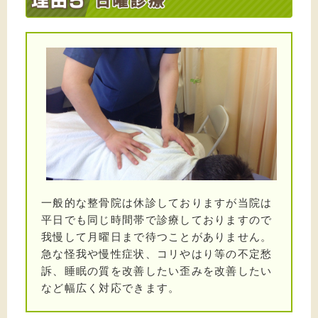
2024/05/05
産後の骨盤矯正をご希望の方を施術しました
2024/05/01
親御さんに腕を引っ張られ腕を使わなくなったお子さんを
整復しました。
2024/04/24
交通事故で首を痛めた方を施術しました
2024/04/19
右太ももの痛みが出ている方を施術しました
2024/04/11
一般的な整骨院は休診しておりますが当院は
交通事故で肩、首を痛めた方を施術しました
平日でも同じ時間帯で診療しておりますので
我慢して月曜日まで待つことがありません。
2024/04/07
急な怪我や慢性症状、コリやはり等の不定愁
腰を前に曲げると痛みが出る方を施術しました
訴、睡眠の質を改善したい歪みを改善したい
など幅広く対応できます。
2024/04/02
肩こりに悩んでいる方を施術しました