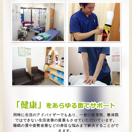
交通事故での身体の痛み
2025/08/14
手首に痛みが出てしまった方を施術しました
2025/08/07
交通事故での痛み
2025/07/24
坐骨神経痛のような症状で悩んだ50代女性
2025/07/17
交通事故で体を痛めた方を施術しました
2025/07/11
朝から腰が重だるい…そんなお悩みに
2025/07/03
産後の骨盤ケアをしたい方を施術しました
同時に生活のアドバイザーでもあり、一般の接骨院、整体院
ではできない生活改善の提案もさせていただいています。
睡眠の質や姿勢改善などの身近な悩みまで解決することがで
2025/06/26
きます。