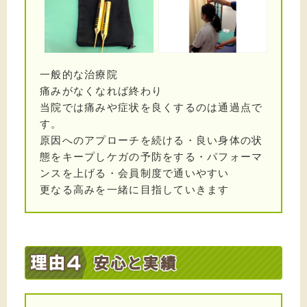
2024/07/28
産後の骨盤矯正をおこないました
2024/07/23
肩こり頭痛に悩んでいる方を施術しました
一般的な治療院
痛みがなくなれば終わり
2024/07/18
当院では痛みや症状を良くするのは通過点で
サッカーのプレイ中に負傷。。。
す。
原因へのアプローチを続ける・良い身体の状
2024/07/13
態をキープしケガの予防をする・パフォーマ
背中の痛みが出てしまった方を施術しました
ンスを上げる・会員制度で通いやすい
2024/07/03
更なる高みを一緒に目指していきます
首付近のダルさが出ている方を施術しました
2024/06/29
交通事故で手首を痛めた方を施術しました
2024/06/23
腰の痛みを繰り返す方を施術しました