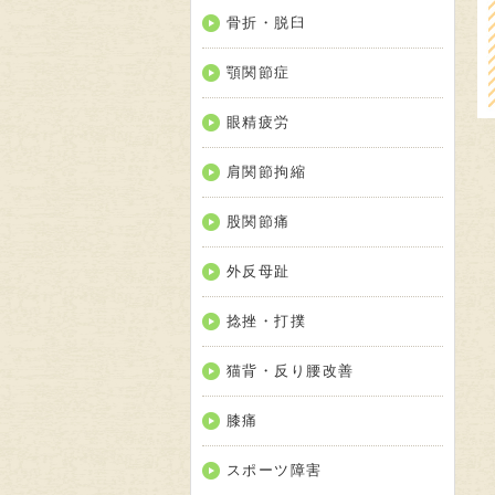
骨折・脱臼
顎関節症
眼精疲労
肩関節拘縮
股関節痛
外反母趾
捻挫・打撲
猫背・反り腰改善
膝痛
スポーツ障害