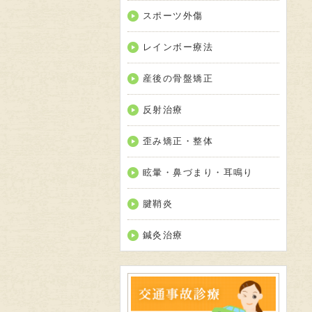
スポーツ外傷
レインボー療法
産後の骨盤矯正
反射治療
歪み矯正・整体
眩暈・鼻づまり・耳鳴り
腱鞘炎
鍼灸治療