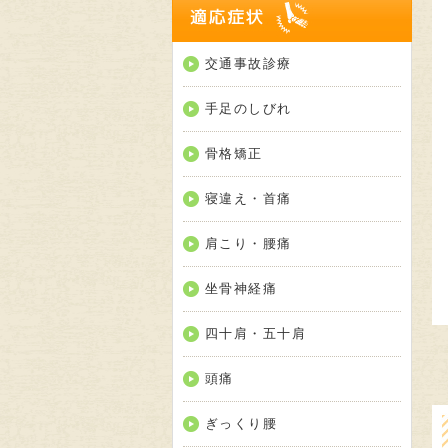
適応
交通事故診療
手足のしびれ
骨格矯正
寝違え・首痛
肩こり・腰痛
坐骨神経痛
四十肩・五十肩
頭痛
ぎっくり腰