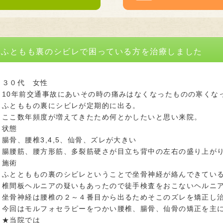
ふともも裏のシビレで困っている方を治療しました
３０代 女性
10年前交通事故にあいその時の痛みはなくなったものの寒くな
ふとももの裏にシビレが定期的に出る。
ここ数年頻度が増えてきたため何とかしたいと思い来院。
状態
腸骨、腰椎3,4,5、仙骨、ズレが大きい
腸腰筋、腰方形筋、多裂筋硬さが目立ち背中の左右の盛り上が
施術
ふととももの裏のシビレということで坐骨神経が絡んできてい
椎間板ヘルニアの疑いもあったので徒手検査をおこないヘルニ
坐骨神経は腰椎の２～４番目から出るためそこのズレを矯正し
今回はモルフォセラピーをつかい腰椎、腸骨、仙骨の矯正を主
★当院では