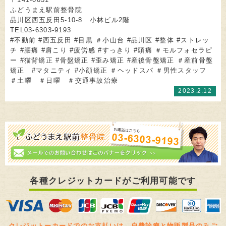
ふどうまえ駅前整骨院
品川区西五反田5-10-8 小林ビル2階
TEL03-6303-9193
#不動前 #西五反田 #目黒 ＃小山台 #品川区 #整体 #ストレッ
チ #腰痛 #肩こり #疲労感 #すっきり #頭痛 ＃モルフォセラピ
ー #猫背矯正 #骨盤矯正 #歪み矯正 #産後骨盤矯正 ＃産前骨盤
矯正 #マタニティ #小顔矯正 ＃ヘッドスパ ＃男性スタッフ
＃土曜 ＃日曜 ＃交通事故治療
2023.2.12
各種クレジットカードがご利用可能です
クレジットーカードでのお支払いは、自費診療と物販製品のみご