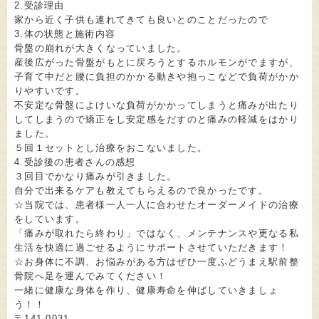
2.受診理由
家から近く子供も連れてきても良いとのことだったので
3.体の状態と施術内容
骨盤の崩れが大きくなっていました。
産後広がった骨盤がもとに戻ろうとするホルモンがでますが、
子育て中だと腰に負担のかかる動きや抱っこなどで負荷がかか
りやすいです。
不安定な骨盤によけいな負荷がかかってしまうと痛みが出たり
してしまうので矯正をし安定感をだすのと痛みの軽減をはかり
ました。
５回１セットとし治療をおこないました。
4.受診後の患者さんの感想
３回目でかなり痛みが引きました。
自分で出来るケアも教えてもらえるので良かったです。
☆当院では、患者様一人一人に合わせたオーダーメイドの治療
をしています。
「痛みが取れたら終わり」ではなく、メンテナンスや更なる私
生活を快適に過ごせるようにサポートさせていただきます！
☆お身体に不調、お悩みがある方はぜひ一度ふどうまえ駅前整
骨院へ足を運んでみてください！
一緒に健康な身体を作り、健康寿命を伸ばしていきましょ
う！！
〒141-0031