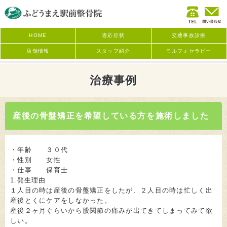
HOME
適応症状
交通事故診療
店舗情報
スタッフ紹介
モルフォセラピー
治療事例
産後の骨盤矯正を希望している方を施術しました
・年齢 ３０代
・性別 女性
・仕事 保育士
1.発生理由
１人目の時は産後の骨盤矯正をしたが、２人目の時は忙しく出
産後とくにケアをしなかった。
産後２ヶ月ぐらいから股関節の痛みが出てきてしまってみて欲
しい。