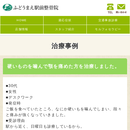
HOME
適応症状
交通事故診療
店舗情報
スタッフ紹介
モルフォセラピー
治療事例
硬いものを噛んで顎を痛めた方を治療しました。
■30代
■女性
■デスクワーク
■発症時
ご飯を食べていたところ、なにか硬いもを噛んでしまい、段々
と痛みが強くなっていきました。
■受診理由
駅から近く、日曜日も診療しているから。