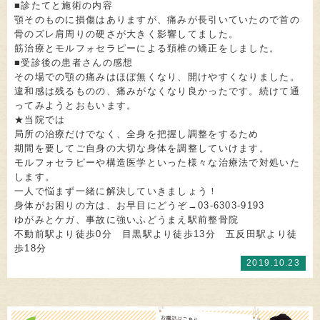
■診たてと施術の内容
顎そのものに損傷はありますが、痛みが長引いていたので首の
骨のズレ肩周りの硬さが大きく影響してました。
筋治療とモルフォセラピーによる頚椎の矯正をしました。
■受診後の患者さんの感想
その場での顎の痛みはほぼ無くなり、開けやすくなりました。
違和感は残るものの、痛みがなくなり良かったです。続けて通
ってみようとおもいます。
★当院では
局所の治療だけでなく、全身を把握し調整をするため
期間を要してご自身の大切な身体を調整していけます。
モルフォセラピーや構造医学といった様々な治療法で対処いた
します。
一人で悩まず一緒に解決していきましょう！
身体がお困りの方は、お早目にどうぞ→03-6303-9193
ゆがみとケガ、事故に強いふどうまえ駅前整骨院
不動前駅より徒歩0分 目黒駅より徒歩13分 五反田駅より徒
歩18分
2019.10.23