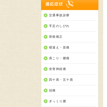
適応
交通事故診療
手足のしびれ
骨格矯正
寝違え・首痛
肩こり・腰痛
坐骨神経痛
四十肩・五十肩
頭痛
ぎっくり腰