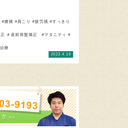
 #腰痛 #肩こり #疲労感 #すっきり
矯正 ＃産前骨盤矯正 #マタニティ #
故治療
2023.4.19