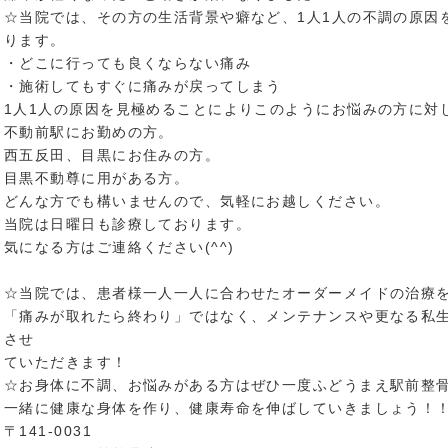
症状
☆当院では、その方の生活背景や癖など、1人1人の不調の原因
ります。
・どこに行っても良くならない痛み
・施術してもすぐに痛みが戻ってしまう
1人1人の原因を見極めることによりこのようにお悩みの方に対
不動前駅にお勤めの方。
西五反田、目黒にお住みの方。
目黒不動尊に用がある方。
どんな方でも構いませんので、気軽にお越しください。
当院は日曜日も診療しております。
気になる方はご連絡ください(^^)
☆当院では、患者様一人一人に合わせたオーダーメイドの治療
「痛みが取れたら終わり」ではなく、メンテナンスや更なる私
させ
ていただきます！
☆お身体に不調、お悩みがある方はぜひ一度ふどうまえ駅前整
一緒に健康な身体を作り、健康寿命を伸ばしていきましょう！
〒141-0031