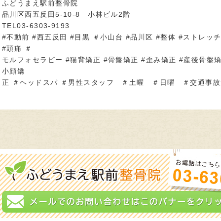
ふどうまえ駅前整骨院
品川区西五反田5-10-8 小林ビル2階
TEL03-6303-9193
#不動前 #西五反田 #目黒 ＃小山台 #品川区 #整体 #ストレッチ
#頭痛 ＃
モルフォセラピー #猫背矯正 #骨盤矯正 #歪み矯正 #産後骨盤
小顔矯
正 ＃ヘッドスパ ＃男性スタッフ ＃土曜 ＃日曜 ＃交通事