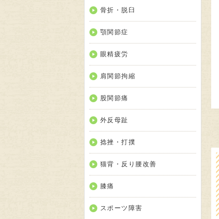
骨折・脱臼
顎関節症
眼精疲労
肩関節拘縮
股関節痛
外反母趾
捻挫・打撲
猫背・反り腰改善
膝痛
スポーツ障害