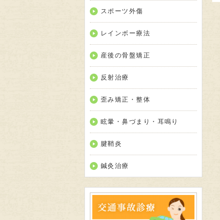
スポーツ外傷
レインボー療法
産後の骨盤矯正
反射治療
歪み矯正・整体
眩暈・鼻づまり・耳鳴り
腱鞘炎
鍼灸治療