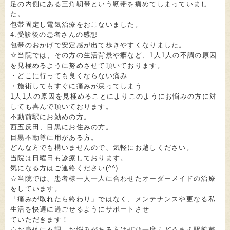
足の内側にある三角靭帯という靭帯を痛めてしまっていまし
た。
包帯固定し電気治療をおこないました。
4.受診後の患者さんの感想
包帯のおかげで安定感が出て歩きやすくなりました。
☆当院では、その方の生活背景や癖など、1人1人の不調の原因
を見極めるように努めさせて頂いております。
・どこに行っても良くならない痛み
・施術してもすぐに痛みが戻ってしまう
1人1人の原因を見極めることによりこのようにお悩みの方に対
しても喜んで頂いております。
不動前駅にお勤めの方。
西五反田、目黒にお住みの方。
目黒不動尊に用がある方。
どんな方でも構いませんので、気軽にお越しください。
当院は日曜日も診療しております。
気になる方はご連絡ください(^^)
☆当院では、患者様一人一人に合わせたオーダーメイドの治療
をしています。
「痛みが取れたら終わり」ではなく、メンテナンスや更なる私
生活を快適に過ごせるようにサポートさせ
ていただきます！
☆お身体に不調、お悩みがある方はぜひ一度ふどうまえ駅前整