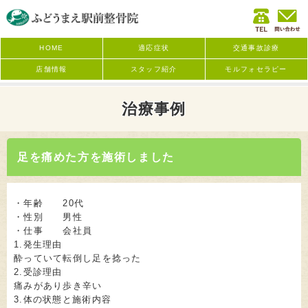
HOME
適応症状
交通事故診療
店舗情報
スタッフ紹介
モルフォセラピー
治療事例
足を痛めた方を施術しました
・年齢 20代
・性別 男性
・仕事 会社員
1.発生理由
酔っていて転倒し足を捻った
2.受診理由
痛みがあり歩き辛い
3.体の状態と施術内容