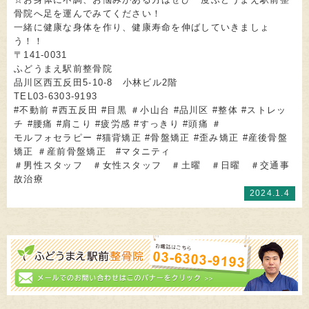
骨院へ足を運んでみてください！
一緒に健康な身体を作り、健康寿命を伸ばしていきましょ
う！！
〒141-0031
ふどうまえ駅前整骨院
品川区西五反田5-10-8 小林ビル2階
TEL03-6303-9193
#不動前 #西五反田 #目黒 ＃小山台 #品川区 #整体 #ストレッ
チ #腰痛 #肩こり #疲労感 #すっきり #頭痛 ＃
モルフォセラピー #猫背矯正 #骨盤矯正 #歪み矯正 #産後骨盤
矯正 ＃産前骨盤矯正 #マタニティ
＃男性スタッフ ＃女性スタッフ ＃土曜 ＃日曜 ＃交通事
故治療
2024.1.4