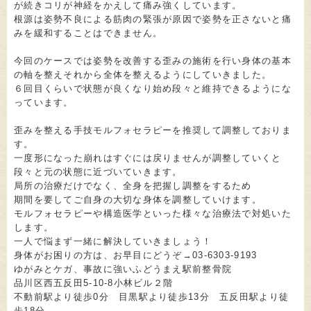
が続きコリが神経をかえして痛み強くしています。
根源は姿勢不良による筋肉の緊張が原因で姿勢を正さないと痛
みを緩和することはできません。
今回のケースでは姿勢を改善する歪みの施術を行い身体の基本
の軸を整えそれから全体を整えるようにしていきました。
６回目くらいで状態が良くなり始め段々と維持できるようにな
っています。
歪みを整える手技モルフォセラピーを推奨して調整しておりま
す。
一度形になった崩れはすぐには戻りませんが調整していくと
段々と元の状態に近づいていきます。
局所の治療だけでなく、全身を把握し調整をするため
期間を要してご自身の大切な身体を調整していけます。
モルフォセラピーや構造医学といった様々な治療法で対処いた
します。
一人で悩まず一緒に解決していきましょう！
身体がお困りの方は、お早目にどうぞ→03-6303-9193
ゆがみとケガ、事故に強いふどうまえ駅前整骨院
品川区西五反田5-10-8小林ビル２階
不動前駅より徒歩0分 目黒駅より徒歩13分 五反田駅より徒
歩18分