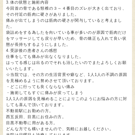
3.体の状態と施術内容
今回首の骨である頸椎の３～４番目のズレが大きく出ており、
その付近の筋肉に硬さがありました。
痛みが出てしまうのは筋肉の硬さが関与していると考えまし
た。
袋詰めをする為したを向いている事が多いのが原因で筋肉だけ
をマッサージしても戻りが早いため、骨の矯正も入れて良い状
態が長持ちするようにしました。
4.受診後の患者さんの感想
仕事をしても痛みが出なくなりました。
はってる感じは出るのでそれも治したいのでまたよろしくお願
いいたします。
☆当院では、その方の生活背景や癖など、1人1人の不調の原因
を見極めるように努めさせて頂いております。
・どこに行っても良くならない痛み
・施術してもすぐに痛みが戻ってしまう
1人1人の原因を見極めることによりこのようにお悩みの方に対
しても喜んで頂いております。
不動前駅にお勤めの方。
西五反田、目黒にお住みの方。
目黒不動尊に用がある方。
どんな方でも構いませんので、気軽にお越しください。
当院は日曜日も診療しております。