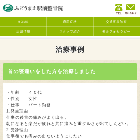
HOME
適応症状
交通事故診療
店舗情報
スタッフ紹介
モルフォセラピー
治療事例
首の寝違いをした方を治療しました
・年齢 ４０代
・性別 女性
・仕事 パート勤務
1.発生理由
仕事の後首の痛みがよく出る。
朝になると楽だが疲れと共に痛みと重ダルさが出てしんどい。
2.受診理由
仕事後でも痛みの出ないようにしたい