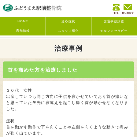
HOME
適応症状
交通事故診療
店舗情報
スタッフ紹介
モルフォセラピー
治療事例
首を痛めた方を治療しました
３０代 女性
出産していつも同じ方向に子供を寝かせていており首が痛いな
と思っていた矢先に寝違えを起こし痛く首が動かせなくなりま
した。
症状
首を動かす動作で下を向くことや左側を向くような動きで痛み
が強く出ています。